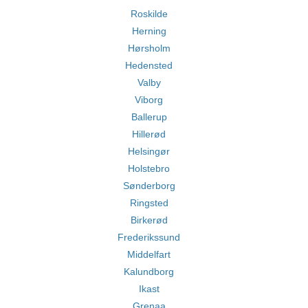
Roskilde
Herning
Hørsholm
Hedensted
Valby
Viborg
Ballerup
Hillerød
Helsingør
Holstebro
Sønderborg
Ringsted
Birkerød
Frederikssund
Middelfart
Kalundborg
Ikast
Grenaa