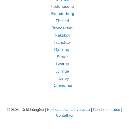
Hedehusene
Skanderborg
Thisted
Bronderslev
Nakskov
Tranekær
Gjellerup
Struer
Lystrup
Jyllinge
Tårnby
Danimarca
© 2026, DnkDatingGo |
Politica sulla riservatezza
|
Condizioni d'uso
|
Contattaci