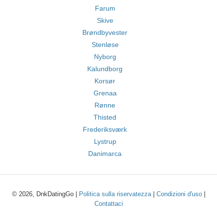
Farum
Skive
Brøndbyvester
Stenløse
Nyborg
Kalundborg
Korsør
Grenaa
Rønne
Thisted
Frederiksværk
Lystrup
Danimarca
© 2026, DnkDatingGo |
Politica sulla riservatezza
|
Condizioni d'uso
|
Contattaci