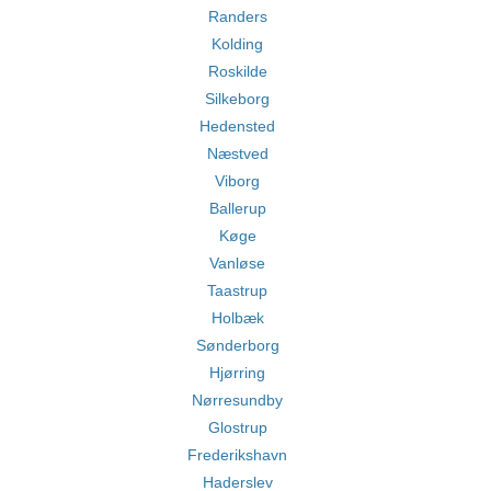
Randers
Kolding
Roskilde
Silkeborg
Hedensted
Næstved
Viborg
Ballerup
Køge
Vanløse
Taastrup
Holbæk
Sønderborg
Hjørring
Nørresundby
Glostrup
Frederikshavn
Haderslev