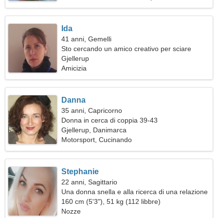
Ida
41 anni, Gemelli
Sto cercando un amico creativo per sciare
insieme
Gjellerup
Amicizia
Danna
35 anni, Capricorno
Donna in cerca di coppia 39-43
Gjellerup, Danimarca
Motorsport, Cucinando
Stephanie
22 anni, Sagittario
Una donna snella e alla ricerca di una relazione
d'amore
160 cm (5'3"), 51 kg (112 libbre)
Nozze