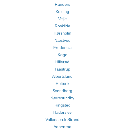
Randers
Kolding
Vejle
Roskilde
Hørsholm
Næstved
Fredericia
Køge
Hillerød
Taastrup
Albertslund
Holbæk
Svendborg
Nørresundby
Ringsted
Haderslev
Vallensbæk Strand
Aabenraa