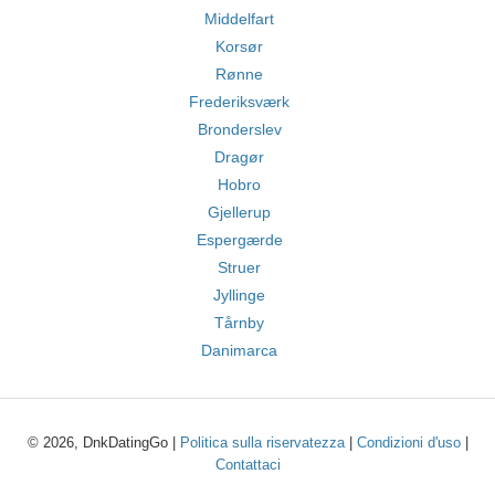
Middelfart
Korsør
Rønne
Frederiksværk
Bronderslev
Dragør
Hobro
Gjellerup
Espergærde
Struer
Jyllinge
Tårnby
Danimarca
© 2026, DnkDatingGo |
Politica sulla riservatezza
|
Condizioni d'uso
|
Contattaci