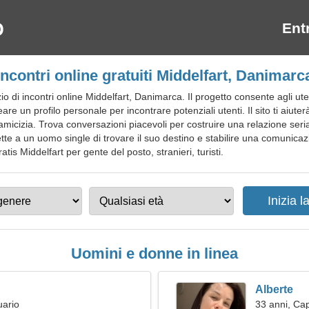
Ent
Incontri online gratuiti Middelfart, Danimarc
di incontri online Middelfart, Danimarca. Il progetto consente agli uten
 un profilo personale per incontrare potenziali utenti. Il sito ti aiuter
micizia. Trova conversazioni piacevoli per costruire una relazione ser
te a un uomo single di trovare il suo destino e stabilire una comunicazio
ratis Middelfart per gente del posto, stranieri, turisti.
Uomini e donne in linea
Alberte
uario
33 anni, Ca