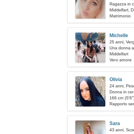
Ragazza in c
Middelfart, 
Matrimonio
Michelle
25 anni, Ver
Una donna af
vera relazio
Middelfart
Vero amore
Olivia
24 anni, Pes
Donna in ce
166 cm (5'6")
Rapporto ser
Sara
43 anni, Sco