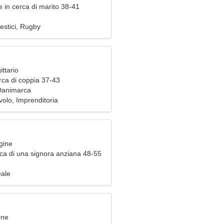
 in cerca di marito 38-41
estici, Rugby
ittario
rca di coppia 37-43
 Danimarca
volo, Imprenditoria
gine
ca di una signora anziana 48-55
eale
one