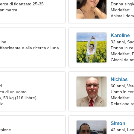
erca di fidanzato 25-35
Donna single
Danimarca
Middelfart
Animali dom
Karoline
gine
32 anni, Sag
fascinante e alla ricerca di una
Donna in ce
ne
Middelfart,
Giochi da ta
Nichlas
ci
60 anni, Ver
rca di un uomo
Uomo in cer
, 53 kg (116 libbre)
Middelfart
io
Relazione r
Simon
rpione
42 anni, Le