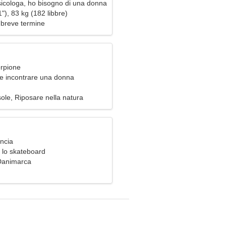
icologa, ho bisogno di una donna
a
"), 83 kg (182 libbre)
 breve termine
orpione
e incontrare una donna
sole, Riposare nella natura
ancia
e lo skateboard
 Danimarca