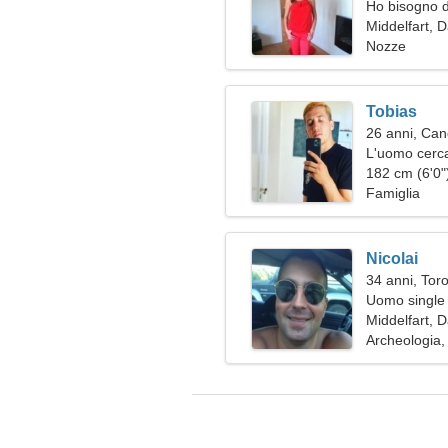
Ho bisogno d
romanticism
Middelfart, 
Nozze
Tobias
26 anni, Can
L'uomo cerc
182 cm (6'0")
Famiglia
Nicolai
34 anni, Tor
Uomo single 
Middelfart, 
Archeologia,