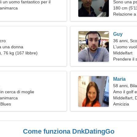
i un uomo fantastico per il
Sono una ps
o
Danimarca
appassionat
180 cm (5'11
Relazione a
Guy
cro
36 anni, Sc
a una donna
L'uomo vuol
, 76 kg (167 libbre)
Middelfart
Prendere il 
Maria
o
58 anni, Bil
in cerca di moglie
Amo il golf 
Danimarca
Middelfart,
 Blues
Amicizia
Come funziona DnkDatingGo